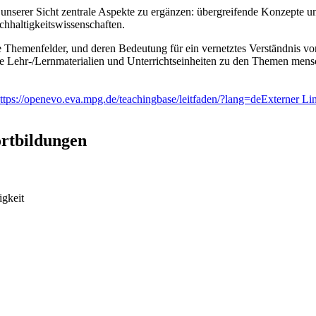
unserer Sicht zentrale Aspekte zu ergänzen: übergreifende Konzepte u
hhaltigkeitswissenschaften.
se Themenfelder, und deren Bedeutung für ein vernetztes Verständnis v
Sie Lehr-/Lernmaterialien und Unterrichtseinheiten zu den Themen mens
ttps://openevo.eva.mpg.de/teachingbase/leitfaden/?lang=de
Externer Li
rtbildungen
gkeit