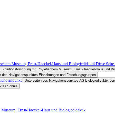
etischem Museum, Ernst-Haeckel-Haus und Biologiedidaktik
Diese Seite
nd Evolutionsforschung mit Phyletischem Museum, Ernst-Haeckel-Haus und Bio
en des Navigationspunktes Einrichtungen und Forschungsgruppen
in Knotenpunkt
Unterseiten des Navigationspunktes AG Biologiedidaktik Je
nktes Schule
em Museum, Ernst-Haeckel-Haus und Biologiedidaktik