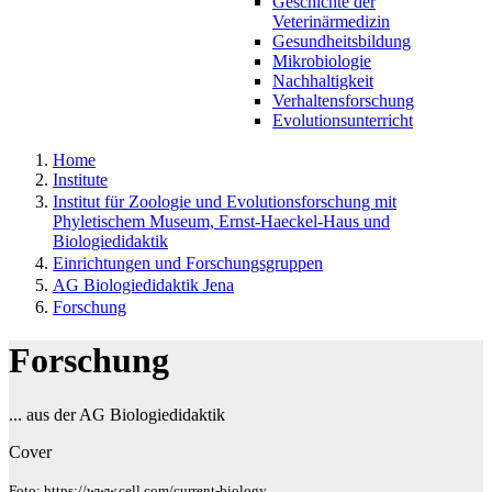
Geschichte der
Veterinärmedizin
Gesundheitsbildung
Mikrobiologie
Nachhaltigkeit
Verhaltensforschung
Evolutionsunterricht
Home
Institute
Institut für Zoologie und Evolutionsforschung mit
Phyletischem Museum, Ernst-Haeckel-Haus und
Biologiedidaktik
Einrichtungen und Forschungsgruppen
AG Biologiedidaktik Jena
Forschung
Forschung
... aus der AG Biologiedidaktik
Cover
Foto: https://www.cell.com/current-biology