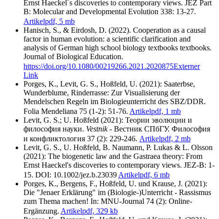
Ernst Haeckel´s discoveries to contemporary views. JEZ Part
B: Molecular and Developmental Evolution 338: 13-27.
Artikel
pdf, 5 mb
Hanisch, S., & Eirdosh, D. (2022). Cooperation as a causal
factor in human evolution: a scientific clarification and
analysis of German high school biology textbooks textbooks.
Journal of Biological Education.
https://doi.org/10.1080/00219266.2021.2020875
Externer
Link
Porges, K., Levit, G. S., Hoßfeld, U. (2021): Saaterbse,
Wunderblume, Rinderrasse: Zur Visualisierung der
Mendelschen Regeln im Biologieunterricht des SBZ/DDR.
Folia Mendeliana 75 (1-2): 51-76.
Artikel
pdf, 1 mb
Levit, G. S.; U. Hoßfeld (2021): Теории эволюции и
философия науки.
Vestnik
- Вестник СПбГУ. Философия
и конфликтология 37 (2): 229-246.
Artikel
pdf, 2 mb
Levit, G. S., U. Hoßfeld, B. Naumann, P. Lukas & L. Olsson
(2021): The biogenetic law and the Gastraea theory: From
Ernst Haeckel's discoveries to contemporary views. JEZ-B: 1-
15. DOI: 10.1002/jez.b.23039
Artikel
pdf, 6 mb
Porges, K., Bergens, F., Hoßfeld, U. und Krause, J. (2021):
Die "Jenaer Erklärung" im (Biologie-)Unterricht - Rassismus
zum Thema machen! In: MNU-Journal 74 (2): Online-
Ergänzung.
Artikel
pdf, 329 kb