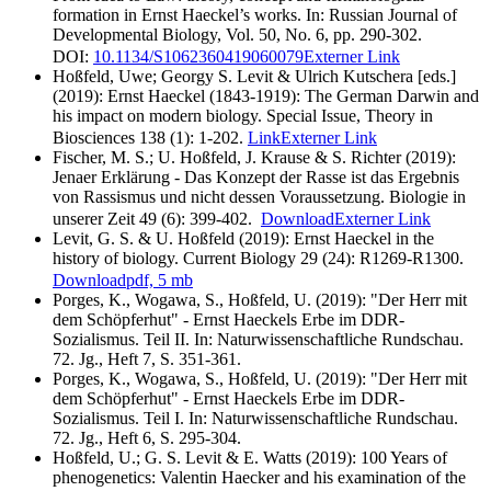
formation in Ernst Haeckel’s works. In: Russian Journal of
Developmental Biology, Vol. 50, No. 6, pp. 290-302.
DOI:
10.1134/S1062360419060079
Externer Link
Hoßfeld, Uwe; Georgy S. Levit & Ulrich Kutschera [eds.]
(2019): Ernst Haeckel (1843-1919): The German Darwin and
his impact on modern biology. Special Issue, Theory in
Biosciences 138 (1): 1-202.
Link
Externer Link
Fischer, M. S.; U. Hoßfeld, J. Krause & S. Richter (2019):
Jenaer Erklärung - Das Konzept der Rasse ist das Ergebnis
von Rassismus und nicht dessen Voraussetzung. Biologie in
unserer Zeit 49 (6): 399-402.
Download
Externer Link
Levit, G. S. & U. Hoßfeld (2019): Ernst Haeckel in the
history of biology. Current Biology 29 (24): R1269-R1300.
Download
pdf, 5 mb
Porges, K., Wogawa, S., Hoßfeld, U. (2019): "Der Herr mit
dem Schöpferhut" - Ernst Haeckels Erbe im DDR-
Sozialismus. Teil II. In: Naturwissenschaftliche Rundschau.
72. Jg., Heft 7, S. 351-361.
Porges, K., Wogawa, S., Hoßfeld, U. (2019): "Der Herr mit
dem Schöpferhut" - Ernst Haeckels Erbe im DDR-
Sozialismus. Teil I. In: Naturwissenschaftliche Rundschau.
72. Jg., Heft 6, S. 295-304.
Hoßfeld, U.; G. S. Levit & E. Watts (2019): 100 Years of
phenogenetics: Valentin Haecker and his examination of the