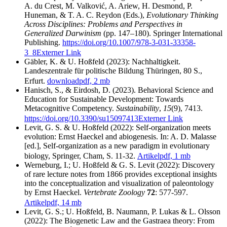
A. du Crest, M. Valković, A. Ariew, H. Desmond, P.
Huneman, & T. A. C. Reydon (Eds.),
Evolutionary Thinking
Across Disciplines: Problems and Perspectives in
Generalized Darwinism
(pp. 147–180). Springer International
Publishing.
https://doi.org/10.1007/978-3-031-33358-
3_8
Externer Link
Gäbler, K. & U. Hoßfeld (2023): Nachhaltigkeit.
Landeszentrale für politische Bildung Thüringen, 80 S.,
Erfurt.
download
pdf, 2 mb
Hanisch, S., & Eirdosh, D. (2023). Behavioral Science and
Education for Sustainable Development: Towards
Metacognitive Competency.
Sustainability
,
15
(9), 7413.
https://doi.org/10.3390/su15097413
Externer Link
Levit, G. S. & U. Hoßfeld (2022): Self-organization meets
evolution: Ernst Haeckel and abiogenesis. In: A. D. Malasse
[ed.], Self-organization as a new paradigm in evolutionary
biology, Springer, Cham, S. 11-32.
Artikel
pdf, 1 mb
Werneburg, I.; U. Hoßfeld & G. S. Levit (2022): Discovery
of rare lecture notes from 1866 provides exceptional insights
into the conceptualization and visualization of paleontology
by Ernst Haeckel.
Vertebrate Zoology
72
: 577-597.
Artikel
pdf, 14 mb
Levit, G. S.; U. Hoßfeld, B. Naumann, P. Lukas & L. Olsson
(2022): The Biogenetic Law and the Gastraea theory: From