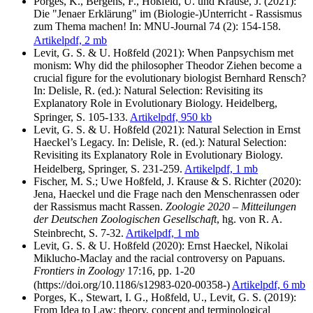
Porges, K., Bergens, F., Hoßfeld, U. und Krause, J. (2021):
Die "Jenaer Erklärung" im (Biologie-)Unterricht - Rassismus
zum Thema machen! In: MNU-Journal 74 (2): 154-158.
Artikel
pdf, 2 mb
Levit, G. S. & U. Hoßfeld (2021): When Panpsychism met
monism: Why did the philosopher Theodor Ziehen become a
crucial figure for the evolutionary biologist Bernhard Rensch?
In: Delisle, R. (ed.): Natural Selection: Revisiting its
Explanatory Role in Evolutionary Biology. Heidelberg,
Springer, S. 105-133.
Artikel
pdf, 950 kb
Levit, G. S. & U. Hoßfeld (2021): Natural Selection in Ernst
Haeckel’s Legacy. In: Delisle, R. (ed.): Natural Selection:
Revisiting its Explanatory Role in Evolutionary Biology.
Heidelberg, Springer, S. 231-259.
Artikel
pdf, 1 mb
Fischer, M. S.; Uwe Hoßfeld, J. Krause & S. Richter (2020):
Jena, Haeckel und die Frage nach den Menschenrassen oder
der Rassismus macht Rassen.
Zoologie 2020 – Mitteilungen
der Deutschen Zoologischen Gesellschaft
, hg. von R. A.
Steinbrecht, S. 7-32.
Artikel
pdf, 1 mb
Levit, G. S. & U. Hoßfeld (2020): Ernst Haeckel, Nikolai
Miklucho-Maclay and the racial controversy on Papuans.
Frontiers in Zoology
17:16, pp. 1-20
(https://doi.org/10.1186/s12983-020-00358-)
Artikel
pdf, 6 mb
Porges, K., Stewart, I. G., Hoßfeld, U., Levit, G. S. (2019):
From Idea to Law: theory, concept and terminological