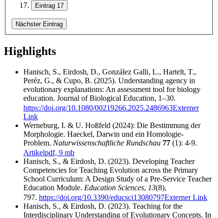
Eintrag 17
Nächster Eintrag
Highlights
Hanisch, S., Eirdosh, D., González Galli, L., Hartelt, T.,
Peréz, G., & Cupo, B. (2025). Understanding agency in
evolutionary explanations: An assessment tool for biology
education. Journal of Biological Education, 1–30.
https://doi.org/10.1080/00219266.2025.2486963
Externer
Link
Werneburg, I. & U. Hoßfeld (2024): Die Bestimmung der
Morphologie. Haeckel, Darwin und ein Homologie-
Problem.
Naturwissenschaftliche Rundschau
77
(1): 4-9.
Artikel
pdf, 9 mb
Hanisch, S., & Eirdosh, D. (2023). Developing Teacher
Competencies for Teaching Evolution across the Primary
School Curriculum: A Design Study of a Pre-Service Teacher
Education Module.
Education Sciences
,
13
(8),
797.
https://doi.org/10.3390/educsci13080797
Externer Link
Hanisch, S., & Eirdosh, D. (2023). Teaching for the
Interdisciplinary Understanding of Evolutionary Concepts. In